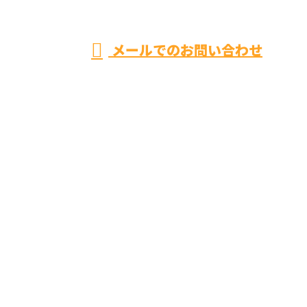
受付／8:00〜20:00 ※営業電話お断り※
メールでのお問い合わせ
ホーム
業務案内
大切にしていること
各種募集
会社概要
ブログ
サイトマップ
お問い合わせ
株式会社FUJI通信
〒583-0033
大阪府藤井寺市小山4丁目6-27