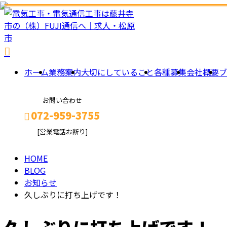
BLOG
ホーム
業務案内
大切にしていること
各種募集
会社概要
ブ
お問い合わせ
072-959-3755
[営業電話お断り]
HOME
メールフォーム
BLOG
お知らせ
久しぶりに打ち上げです！